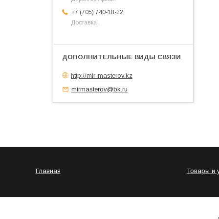
+7 (705) 740-18-22
Доставка .
http://mir-masterov.kz
mirmasterov@bk.ru
Главная
Товары и 