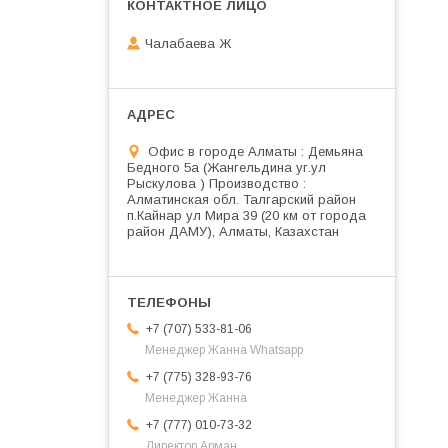
Чалабаева Ж
Офис в городе Алматы : Демьяна
Бедного 5а (Жангельдина уг.ул
Рыскулова ) Производство :
Алматинская обл. Талгарский район
п.Кайнар ул Мира 39 (20 км от города
район ДАМУ), Алматы, Казахстан
+7 (707) 533-81-06
Менеджер Жанна Whatsapp
+7 (775) 328-93-76
Менеджер Жанна
+7 (777) 010-73-32
Директор Арман