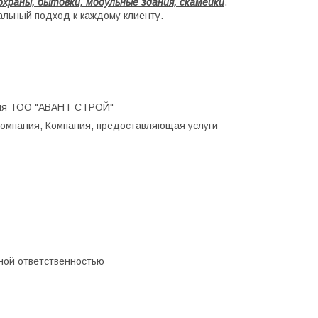
храны, бытовки, модульные здания, скамейки
.
уальный подход к каждому клиенту.
ния ТОО "АВАНТ СТРОЙ"
компания, Компания, предоставляющая услуги
ной ответственностью