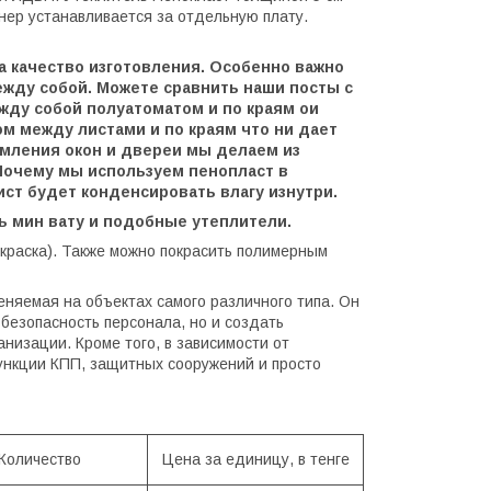
нер устанавливается за отдельную плату.
а качество изготовления. Особенно важно
ежду собой. Можете сравнить наши посты с
жду собой полуатоматом и по краям ои
м между листами и по краям что ни дает
омления окон и двереи мы делаем из
 Почему мы используем пенопласт в
лист будет конденсировать влагу изнутри.
ть мин вату и подобные утеплители.
 краска). Также можно покрасить полимерным
няемая на объектах самого различного типа. Он
безопасность персонала, но и создать
изации. Кроме того, в зависимости от
ункции КПП, защитных сооружений и просто
Количество
Цена за единицу, в тенге