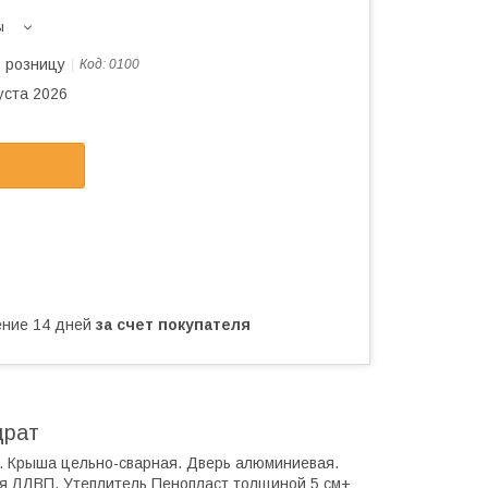
ы
в розницу
Код:
0100
уста 2026
чение 14 дней
за счет покупателя
драт
м. Крыша цельно-сварная. Дверь алюминиевая.
яя ЛДВП. Утеплитель Пенопласт толщиной 5 см+