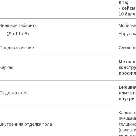
КПа;
- сей
10 балл
Внешние габариты
Мобильно
(Д х Ш х В)
Наружны
Предназначение
Служебн
Металли
Каркас
констру
профил
Внешня
Отделка стен
плита п
внутри
Каркас 
ячейкам
Внутренняя отделка пола
толщино
(полиэт
линолеум