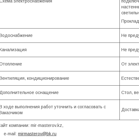
Схема электроснабжения
подключ
настенн
светиль
Проклад
Водоснабжение
Не пред
Канализация
Не пред
Отопление
От элек
Вентиляция, кондиционирование
Естеств
Дополнительное оснащение
Стол, в
В ходе выполнения работ уточнить и согласовать с
Доставк
Заказчиком
айт компании: mir-masterov.kz,
e-mail:
mirmasterov@bk.ru