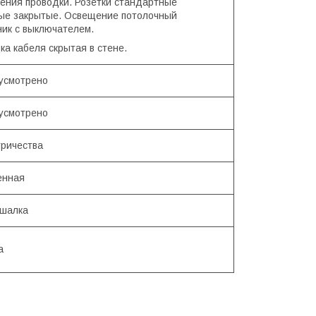
ения проводки. Розетки стандартные
ые закрытые. Освещение потолочный
ник с выключателем.
ка кабеля скрытая в стене.
усмотрено
усмотрено
тричества
енная
ешалка
а