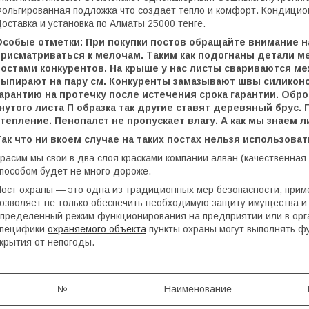
ольгированная подложка что создает тепло и комфорт. Кондицио
оставка и установка по Алматы 25000 тенге.
Особые отметки: При покупки постов обращайте внимание н
присматриваться к мелочам. Таким как подогнаны детали м
постами конкурентов. На крыше у нас листы свариваются ме
выпирают на пару см. Конкуренты замазывают швы силиконо
гарантию на протечку после истечения срока гарантии. Обр
нутого листа П образка так другие ставят деревяный брус.
тепление. Пенопалст не пропускает влагу. А как мы знаем 
ак что ни вкоем случае на таких постах нельзя использова
расим мы свои в два слоя красками компании алван (качественная
пособом будет не много дороже.
ост охраны — это одна из традиционных мер безопасности, приме
озволяет не только обеспечить необходимую защиту имущества и 
пределенный режим функционирования на предприятии или в орган
специфики
охраняемого объекта
пункты охраны могут выполнять ф
крытия от непогоды.
№
Наименование