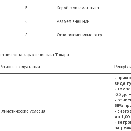
5
Короб с автомат.выкл.
6
Разъем внешний
8
Окно алюминивые откр.
ехническая характеристика Товара:
Регион эксплуатации
Республ
- прям
виде ту
- тем
-25 до 
- отн
60% при
Климатические условия
- 
до 1,00
- ветро
на