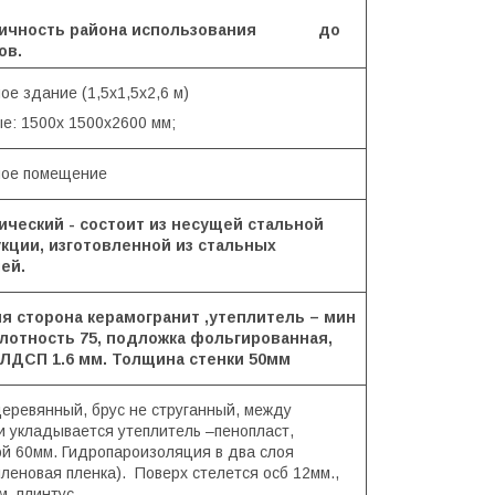
смичность района использования до
ов.
е здание (1,5х1,5х2,6 м)
е: 1500х 1500х2600 мм;
ое помещение
ческий - состоит из несущей стальной
кции, изготовленной из стальных
ей.
я сторона керамогранит ,утеплитель – мин
лотность 75, подложка фольгированная,
 ЛДСП 1.6 мм. Толщина стенки 50мм
деревянный, брус не струганный, между
и укладывается утеплитель –пенопласт,
й 60мм. Гидропароизоляция в два слоя
иленовая пленка). Поверх стелется осб 12мм.,
, плинтус.