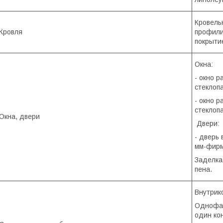
Кровель
Кровля
профили
покрытие
Окна:
- окно 
стеклопа
- окно р
стеклопа
Окна, двери
Двери:
- дверь
мм-фирм
Заделка
пена.
Внутрик
Однофаз
один ко