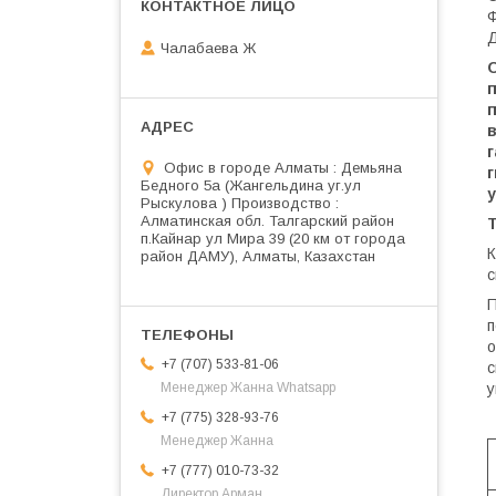
Ф
Д
Чалабаева Ж
Офис в городе Алматы : Демьяна
г
Бедного 5а (Жангельдина уг.ул
у
Рыскулова ) Производство :
Алматинская обл. Талгарский район
Т
п.Кайнар ул Мира 39 (20 км от города
К
район ДАМУ), Алматы, Казахстан
с
П
п
о
+7 (707) 533-81-06
у
Менеджер Жанна Whatsapp
+7 (775) 328-93-76
Менеджер Жанна
+7 (777) 010-73-32
Директор Арман