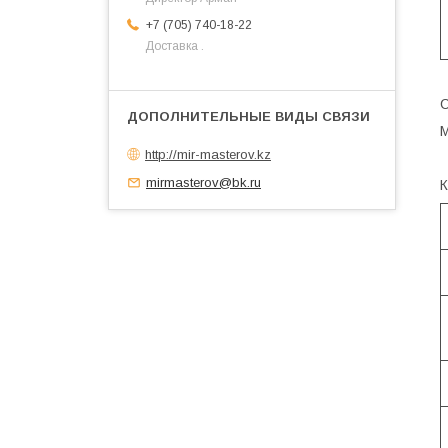
+7 (705) 740-18-22
Доставка .
С
М
http://mir-masterov.kz
mirmasterov@bk.ru
К