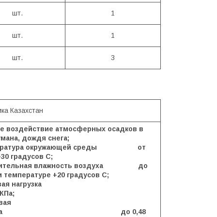
шт.
1
шт.
1
шт.
3
ика Казахстан
ое воздействие атмосферных осадков в
мана, дождя снега;
пература окружающей среды от
+30 градусов С;
осительная влажность воздуха до
 температуре +20 градусов С;
снеговая нагрузка
 КПа;
вая
грузка до 0,48