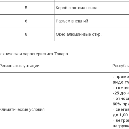
5
Короб с автомат.выкл.
6
Разъем внешний
8
Окно алюминивые откр.
ехническая характеристика Товара:
Регион эксплуатации
Республ
- прям
виде ту
- тем
-25 до 
- отн
60% при
Климатические условия
- 
до 1,00
- ветро
на