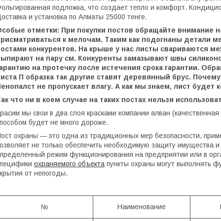
ольгированная подложка, что создает тепло и комфорт. Кондицио
оставка и установка по Алматы 25000 тенге.
Особые отметки: При покупки постов обращайте внимание н
присматриваться к мелочам. Таким как подогнаны детали м
постами конкурентов. На крыше у нас листы свариваются ме
выпирают на пару см. Конкуренты замазывают швы силиконо
гарантию на протечку после истечения срока гарантии. Обр
листа П образка так другие ставят деревянный брус. Почем
енопалст не пропускает влагу. А как мы знаем, лист будет 
ак что ни в коем случае на таких постах нельзя использов
расим мы свои в два слоя красками компании алван (качественная
пособом будет не много дороже.
ост охраны — это одна из традиционных мер безопасности, приме
озволяет не только обеспечить необходимую защиту имущества и 
пределенный режим функционирования на предприятии или в орган
специфики
охраняемого объекта
пункты охраны могут выполнять ф
крытия от непогоды.
№
Наименование