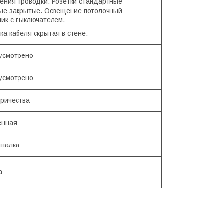
ения проводки. Розетки стандартные
ые закрытые. Освещение потолочный
ник с выключателем.
ка кабеля скрытая в стене.
усмотрено
усмотрено
тричества
енная
ешалка
а