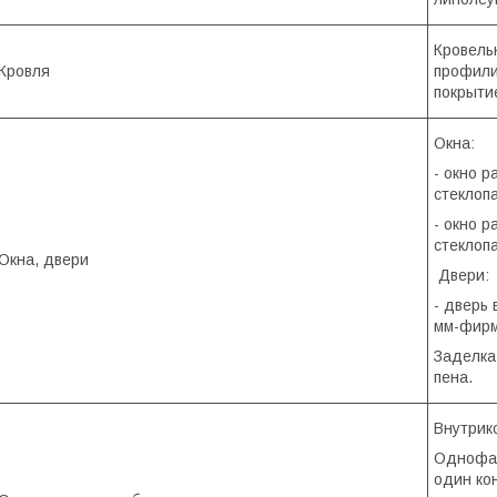
Кровель
Кровля
профили
покрытие
Окна:
- окно 
стеклопа
- окно р
стеклопа
Окна, двери
Двери:
- дверь
мм-фирм
Заделка
пена.
Внутрик
Однофаз
один ко