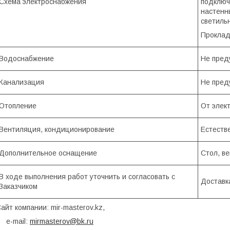
Схема электроснабжения
подключ
настенн
светиль
Проклад
Водоснабжение
Не пред
Канализация
Не пред
Отопление
От элек
Вентиляция, кондиционирование
Естеств
Дополнительное оснащение
Стол, в
В ходе выполнения работ уточнить и согласовать с
Доставк
Заказчиком
айт компании: mir-masterov.kz,
e-mail:
mirmasterov@bk.ru