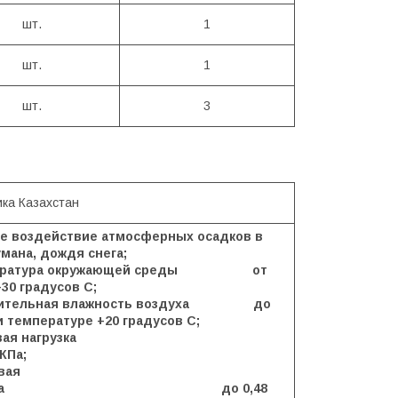
шт.
1
шт.
1
шт.
3
ика Казахстан
ое воздействие атмосферных осадков в
мана, дождя снега;
пература окружающей среды от
+30 градусов С;
осительная влажность воздуха до
 температуре +20 градусов С;
снеговая нагрузка
 КПа;
вая
грузка до 0,48