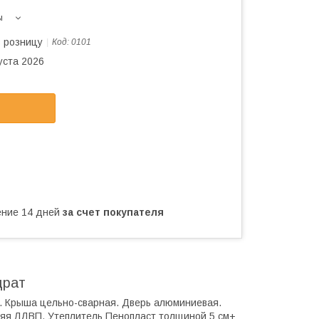
ы
в розницу
Код:
0101
уста 2026
чение 14 дней
за счет покупателя
драт
м. Крыша цельно-сварная. Дверь алюминиевая.
яя ЛДВП. Утеплитель Пенопласт толщиной 5 см+