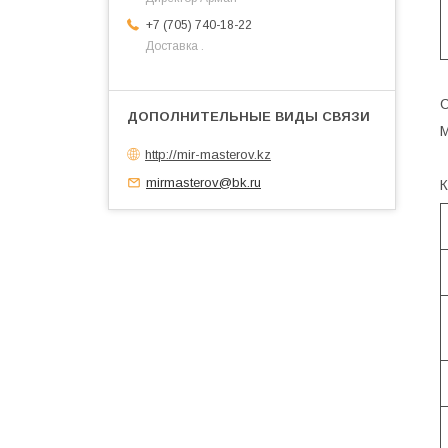
+7 (705) 740-18-22
Доставка .
С
М
http://mir-masterov.kz
mirmasterov@bk.ru
К