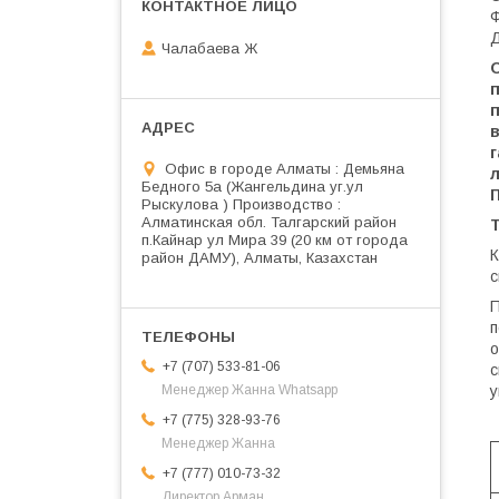
Ф
Д
Чалабаева Ж
Офис в городе Алматы : Демьяна
Бедного 5а (Жангельдина уг.ул
П
Рыскулова ) Производство :
Алматинская обл. Талгарский район
Т
п.Кайнар ул Мира 39 (20 км от города
К
район ДАМУ), Алматы, Казахстан
с
П
п
о
+7 (707) 533-81-06
у
Менеджер Жанна Whatsapp
+7 (775) 328-93-76
Менеджер Жанна
+7 (777) 010-73-32
Директор Арман