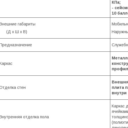
КПа;
- сей
10 балл
Внешние габариты
Мобильно
(Д х Ш х В)
Наружны
Предназначение
Служебн
Металли
Каркас
констру
профил
Внешня
Отделка стен
плита п
внутри
Каркас 
ячейкам
Внутренняя отделка пола
толщино
(полиэт
линолеум