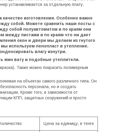
нер устанавливается за отдельную плату.
а качество изготовления. Особенно важно
ежду собой. Можете сравнить наши посты с
жду собой полуавтоматом и по краям они
м между листами и по краям что ни дает
амления окон и двери мы делаем из гнутого
у мы используем пенопласт в утепление.
конденсировать влагу изнутри.
ать мин вату и подобные утеплители.
 краска). Также можно покрасить полимерным
няемая на объектах самого различного типа. Он
безопасность персонала, но и создать
изации. Кроме того, в зависимости от
ункции КПП, защитных сооружений и просто
Количество
Цена за единицу, в тенге