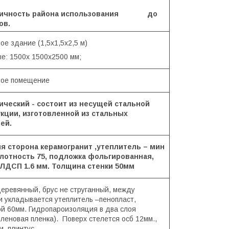
смичность района использования до
ов.
е здание (1,5х1,5х2,5 м)
е: 1500х 1500х2500 мм;
ое помещение
ческий - состоит из несущей стальной
кции, изготовленной из стальных
ей.
я сторона керамогранит ,утеплитель – мин
лотность 75, подложка фольгированная,
 ЛДСП 1.6 мм. Толщина стенки 50мм
деревянный, брус не струганный, между
и укладывается утеплитель –пенопласт,
й 60мм. Гидропароизоляция в два слоя
иленовая пленка). Поверх стелется осб 12мм.,
, плинтус.