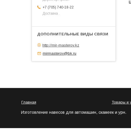
+7 (705) 740-18-22
Доставка .
http://mir-masterov.kz
mirmasterov@bk.ru
Главная
Товары и 
Изготовление навесов для автомашин, скамеек и урн.