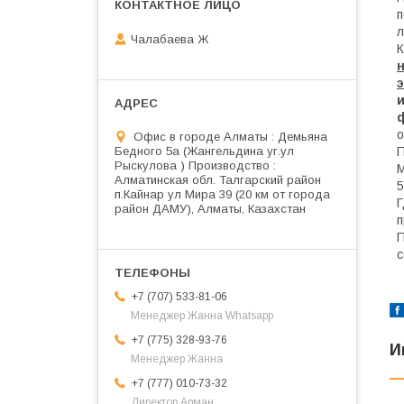
п
л
Чалабаева Ж
К
н
о
Офис в городе Алматы : Демьяна
П
Бедного 5а (Жангельдина уг.ул
Рыскулова ) Производство :
М
Алматинская обл. Талгарский район
5
п.Кайнар ул Мира 39 (20 км от города
Г
район ДАМУ), Алматы, Казахстан
п
П
с
+7 (707) 533-81-06
Менеджер Жанна Whatsapp
+7 (775) 328-93-76
И
Менеджер Жанна
+7 (777) 010-73-32
Директор Арман