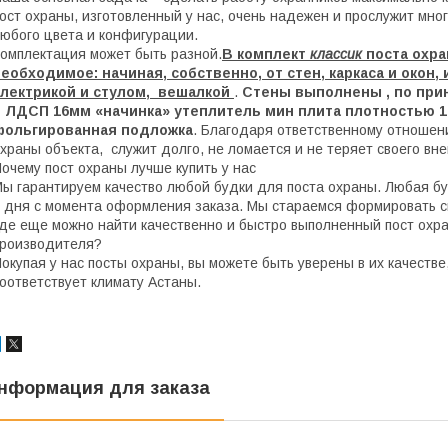
ост охраны, изготовленный у нас, очень надежен и прослужит мно
юбого цвета и конфигурации.
омплектация может быть разной.
В комплект
классик
поста охра
еобходимое: начиная, собственно, от стен, каркаса и окон, 
электрикой и стулом, вешалкой
.
Стены выполнены , по при
и ЛДСП 16мм «начинка» утеплитель мин плита плотностью 1
фольгированная подложка
. Благодаря ответственному отношен
храны объекта, служит долго, не ломается и не теряет своего вн
очему пост охраны лучше купить у нас
ы гарантируем качество любой будки для поста охраны. Любая бу
 дня с момента оформления заказа. Мы стараемся формировать св
де еще можно найти качественно и быстро выполненный пост охра
роизводителя?
окупая у нас посты охраны, вы можете быть уверены в их качеств
оответствует климату Астаны.
нформация для заказа