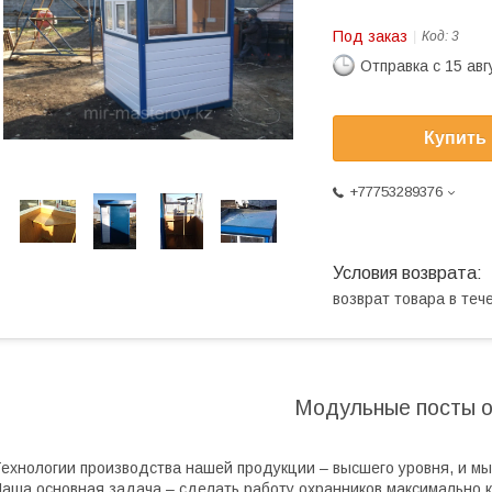
Под заказ
Код:
3
Отправка с 15 авг
Купить
+77753289376
возврат товара в те
Модульные посты 
ехнологии производства нашей продукции – высшего уровня, и м
аша основная задача – сделать работу охранников максимально 