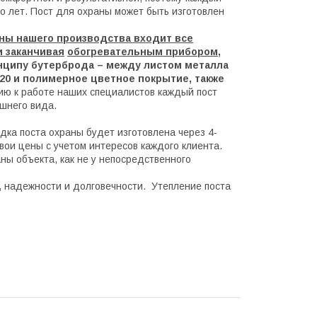
го лет. Пост для охраны может быть изготовлен
ны нашего производства входит все
и заканчивая
обогревательным прибором,
нципу бутерброда – между листом металла
20 и полимерное цветное покрытие, также
ию к работе наших специалистов каждый пост
ешнего вида.
дка поста охраны будет изготовлена через 4-
ои цены с учетом интересов каждого клиента.
ны объекта, как не у непосредственного
е, надежности и долговечности. Утепление поста