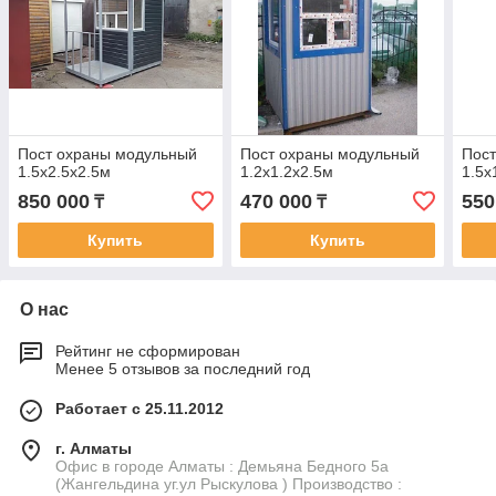
Пост охраны модульный
Пост охраны модульный
Пос
1.5х2.5х2.5м
1.2х1.2х2.5м
1.5х
850 000
470 000
550
₸
₸
Купить
Купить
О нас
Рейтинг не сформирован
Менее 5 отзывов за последний год
Работает с 25.11.2012
г. Алматы
Офис в городе Алматы : Демьяна Бедного 5а
(Жангельдина уг.ул Рыскулова ) Производство :