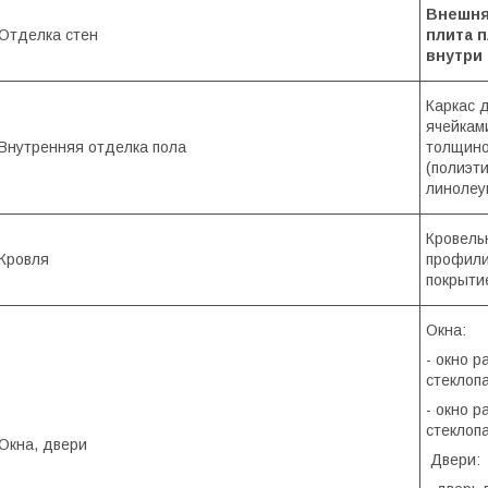
Внешня
Отделка стен
плита п
внутри
Каркас 
ячейкам
Внутренняя отделка пола
толщино
(полиэт
линолеум
Кровель
Кровля
профили
покрытие
Окна:
- окно 
стеклопа
- окно р
стеклопа
Окна, двери
Двери: