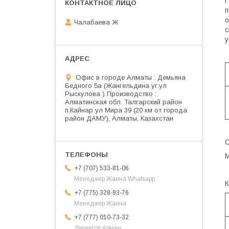
П
п
о
Чалабаева Ж
у
Офис в городе Алматы : Демьяна
Бедного 5а (Жангельдина уг.ул
Рыскулова ) Производство :
Алматинская обл. Талгарский район
п.Кайнар ул Мира 39 (20 км от города
район ДАМУ), Алматы, Казахстан
С
М
+7 (707) 533-81-06
Менеджер Жанна Whatsapp
К
+7 (775) 328-93-76
Менеджер Жанна
+7 (777) 010-73-32
Директор Арман