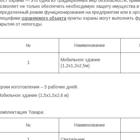
ост охраны — это одна из традиционных мер безопасности, приме
озволяет не только обеспечить необходимую защиту имущества и 
пределенный режим функционирования на предприятии или в орган
специфики
охраняемого объекта
пункты охраны могут выполнять ф
крытия от непогоды.
№
Наименование
Мобильное здание
1
(1,2х1,2х2,5м)
роки изготовления – 5 рабочих дней.
обильное здание (1,5х1,5х2,6 м)
омплектация Товара:
№
Наименование
1
Светильник