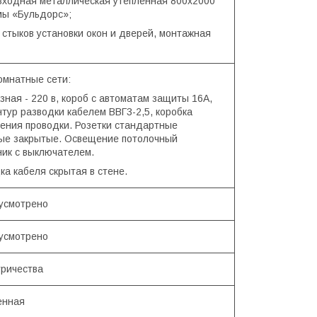
 входная металлическая утепленная 800х2000
ы «Бульдорс»;
 стыков установки окон и дверей, монтажная
омнатные сети:
ная - 220 в, короб с автоматам защиты 16А,
нтур разводки кабелем ВВГ3-2,5, коробка
ения проводки. Розетки стандартные
ые закрытые. Освещение потолочный
ник с выключателем.
ка кабеля скрытая в стене.
усмотрено
усмотрено
тричества
енная