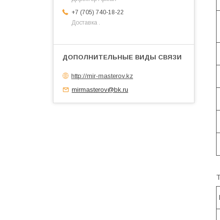
+7 (705) 740-18-22
Доставка .
http://mir-masterov.kz
mirmasterov@bk.ru
Т