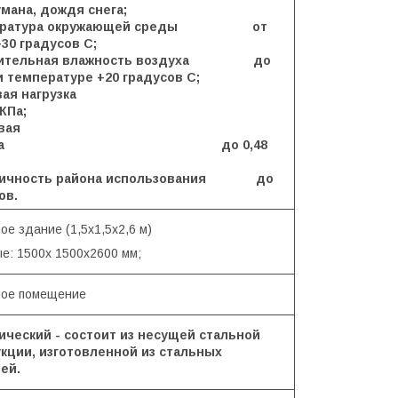
мана, дождя снега;
пература окружающей среды от
+30 градусов С;
осительная влажность воздуха до
 температуре +20 градусов С;
снеговая нагрузка
 КПа;
вая
грузка до 0,48
смичность района использования до
ов.
е здание (1,5х1,5х2,6 м)
е: 1500х 1500х2600 мм;
ое помещение
ческий - состоит из несущей стальной
кции, изготовленной из стальных
ей.