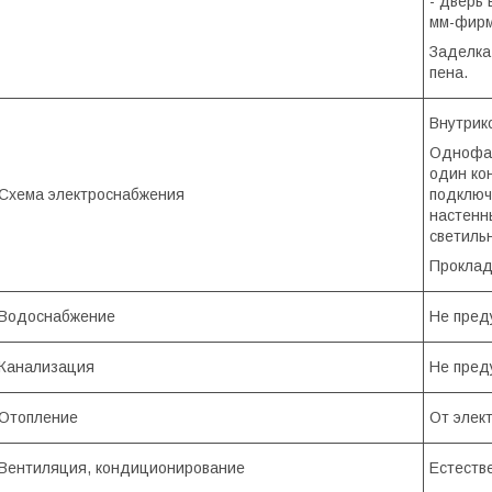
- дверь
мм-фирм
Заделка
пена.
Внутрик
Однофаз
один ко
Схема электроснабжения
подключ
настенн
светиль
Проклад
Водоснабжение
Не пред
Канализация
Не пред
Отопление
От элек
Вентиляция, кондиционирование
Естеств