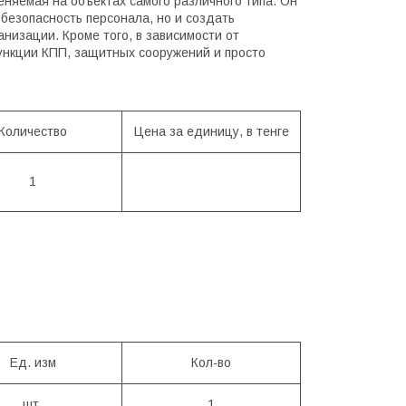
няемая на объектах самого различного типа. Он
безопасность персонала, но и создать
изации. Кроме того, в зависимости от
ункции КПП, защитных сооружений и просто
Количество
Цена за единицу, в тенге
1
Ед. изм
Кол-во
шт.
1