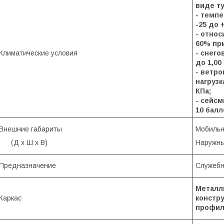
виде ту
- тем
-25 до 
- отн
60% при
Климатические условия
- 
до 1,00
- ветро
на
КПа;
- сей
10 балл
Внешние габариты
Мобильно
(Д х Ш х В)
Наружны
Предназначение
Служебн
Металли
Каркас
констру
профил