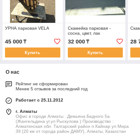
УРНА парковая VELA
Скамейка парковая -
Ска
сосна, цвет, лак
45 000
32 000
28 
₸
₸
Купить
Купить
О нас
Рейтинг не сформирован
Менее 5 отзывов за последний год
Работает с 25.11.2012
г. Алматы
Офис в городе Алматы : Демьяна Бедного 5а
(Жангельдина уг.ул Рыскулова ) Производство :
Алматинская обл. Талгарский район п.Кайнар ул Мира
39 (20 км от города район ДАМУ), Алматы, Казахстан